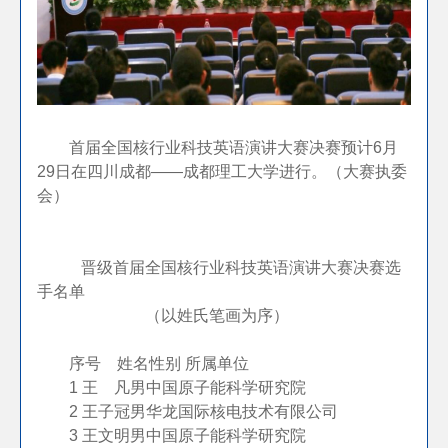
首届全国核行业科技英语演讲大赛决赛预计6月
29日在四川成都——成都理工大学进行。（大赛执委
会）
晋级首届全国核行业科技英语演讲大赛决赛
选
手名单
（以姓氏笔画为序）
序号
姓名
性别
所属单位
1
王 凡
男
中国原子能科学研究院
2
王子冠
男
华龙国际核电技术有限公司
3
王文明
男
中国原子能科学研究院