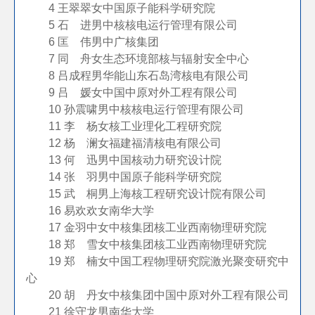
4
王翠翠
女
中国原子能科学研究院
5
石 进
男
中核核电运行管理有限公司
6
匡 伟
男
中广核集团
7
同 舟
女
生态环境部核与辐射安全中心
8
吕成程
男
华能山东石岛湾核电有限公司
9
吕 媛
女
中国中原对外工程有限公司
10
孙震啸
男
中核核电运行管理有限公司
11
李 杨
女
核工业理化工程研究院
12
杨 澜
女
福建福清核电有限公司
13
何 迅
男
中国核动力研究设计院
14
张 羽
男
中国原子能科学研究院
15
武 桐
男
上海核工程研究设计院有限公司
16
易欢欢
女
南华大学
17
金羽中
女
中核集团核工业西南物理研究院
18
郑 雪
女
中核集团核工业西南物理研究院
19
郑 楠
女
中国工程物理研究院激光聚变研究中
心
20
胡 丹
女
中核集团中国中原对外工程有限公司
21
徐守龙
男
南华大学