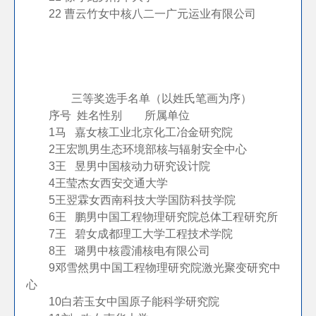
22
曹云竹
女
中核八二一广元运业有限公司
三等奖选手名单（以姓氏笔画为序）
序号
姓名
性别
所属单位
1
马 嘉
女
核工业北京化工冶金研究院
2
王宏凯
男
生态环境部核与辐射安全中心
3
王 昱
男
中国核动力研究设计院
4
王莹杰
女
西安交通大学
5
王翌霖
女
西南科技大学国防科技学院
6
王 鹏
男
中国工程物理研究院总体工程研究所
7
王 碧
女
成都理工大学工程技术学院
8
王 璐
男
中核霞浦核电有限公司
9
邓雪然
男
中国工程物理研究院激光聚变研究中
心
10
白若玉
女
中国原子能科学研究院