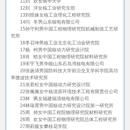
11
刘 欢
女
南华大学
12
刘 洋
女
核工业研究生部
13
刘煜姝
女
核工业理化工程研究院
14
闫 冬
男
山东核电有限公司
15
孙守利
男
中国工程物理研究院机械制造工艺研
究所
16
李召坤
男
核工业北京化工冶金研究院
17
杨 柯
男
中国核动力研究设计院
18
肖 晗
女
中国工程物理研究院材料研究所
19
宋宇飞
男
华能山东石岛湾核电有限公司
20
张扬清
男
国防科技大学前沿交叉学科学院高功
率微波技术研究所
21
张君松
女
中国核动力研究设计院
22
张佩佩
女
中核清原环境技术工程有限责任公司
23
林 飒
女
福建福清核电有限公司
24
林瑞霄
男
中国核动力研究设计院第一研究所
25
周 帅
女
中国工程院物理研究院材料研究所
26
周 欢
女
中国工程物理研究院总体工程研究所
27
周莉薇
女
攀枝花学院