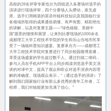
高校的28
名评审专家也分为四组进入各赛场对选手的
演讲进行现场评审，四个分赛场人头攒动，座无虚
席。选手们用精湛的英语对核科技知识及我国核行业
各领域所取得的成果通俗易懂、有声有图、精彩绝伦
的讲解，以及对复赛主题——“绿色核能、美丽中
国”愿景的憧憬和展望，让来到比赛现场的1000
余名
成都理工大学工程技术学院的学生和乐山当地市民享
受了一场核科普知识盛宴。复赛承办方——成都理工
大学工程技术学院对复赛进行了同步校园微博直播，
享受这场盛宴的学生超过数千人。通过扫描二维码，
参与人员在手机APP
平台上同步阅读浏览选手英文演
讲的对译中文，提高了观众和听众对选手演讲内容理
解的准确度。现场观众表示，“（通过选手的演讲）了
解到我们国家核行业有那么多优秀的青年工作者、工
程师，我们对核能更加充满了信心。”