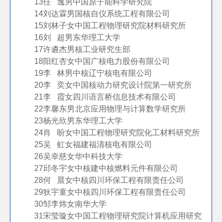
13
任 逸
男
中国原子能科学研究院
14
刘达霖
男
国核自仪系统工程有限公司
15
刘林子
女
中国工程物理研究院材料研究所
16
刘 超
男
东华理工大学
17
许遴杰
男
核工业研究生部
18
阳红杏
女
中国广核电力股份有限公司
19
李 林
男
中核辽宁核电有限公司
20
李 奕
女
中国核动力研究设计院第一研究所
21
李 霞
女
四川语言桥信息技术有限公司
22
李馨东
男
北京应用物理与计算数学研究所
23
杨光欣
男
东华理工大学
24
肖 盼
女
中国工程物理研究院化工材料研究所
25
吴 虹
女
福建福清核电有限公司
26
吴幸慈
女
华中科技大学
27
邱冬宇
女
中核建中核燃料元件有限公司
28
何 晨
女
中核四川环保工程有限责任公司
29
狄宇童
女
中核四川环保工程有限责任公司
30
邹李炜
女
南华大学
31
宋莹璇
女
中国工程物理研究院计算机应用研究