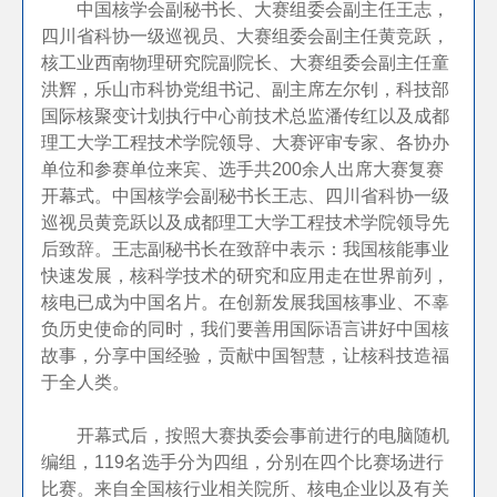
中国核学会副秘书长、大赛组委会副主任王志，
四川省科协一级巡视员、大赛组委会副主任黄竞跃，
核工业西南物理研究院副院长、大赛组委会副主任童
洪辉，乐山市科协党组书记、副主席左尔钊，科技部
国际核聚变计划执行中心前技术总监潘传红以及成都
理工大学工程技术学院领导、大赛评审专家、各协办
单位和参赛单位来宾、选手共200余人出席大赛复赛
开幕式。中国核学会副秘书长王志、四川省科协一级
巡视员黄竞跃以及成都理工大学工程技术学院领导先
后致辞。王志副秘书长在致辞中表示：我国核能事业
快速发展，核科学技术的研究和应用走在世界前列，
核电已成为中国名片。在创新发展我国核事业、不辜
负历史使命的同时，我们要善用国际语言讲好中国核
故事，分享中国经验，贡献中国智慧，让核科技造福
于全人类。
开幕式后，按照大赛执委会事前进行的电脑随机
编组，
119
名选手分为四组，分别在四个比赛场进行
比赛。来自全国核行业相关院所、核电企业以及有关