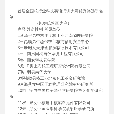
首届全国核行业科技英语演讲大赛
优秀奖选手名
单
（以姓氏笔画为序）
序号
姓名
性别
所属单位
1
马泽宇
男
中核集团核工业西南物理研究院
2
王昆鹏
男
生态保护部核与辐射安全中心
3
王珊珊
女
天津金鹏源辐照技术有限公司
4
王 南
男
国核自仪系统工程有限公司
5
韦 丽
女
攀枝花学院
6
尤 
男
上海核工程研究设计院有限公司
7
毛 羽
男
南华大学
8
邓锦勋
男
核工业北京化工冶金研究院
9
卢海燕
女
中国工程物理研究院材料研究所
10
司 宇
男
中国原子能科学研究院放射化学研究
所
11
权 泉
女
中核建中核燃料元件有限公司
12
朱 彤
女
中国医学科学院放射医学研究所