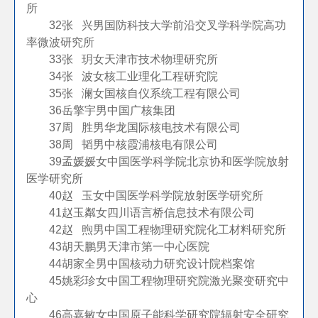
所
32
张 兴
男
国防科技大学前沿交叉学科学院高功
率微波研究所
33
张 玥
女
天津市技术物理研究所
34
张 波
女
核工业理化工程研究院
35
张 澜
女
国核自仪系统工程有限公司
36
岳擎宇
男
中国广核集团
37
周 胜
男
华龙国际核电技术有限公司
38
周 韬
男
中核霞浦核电有限公司
39
孟媛媛
女
中国医学科学院北京协和医学院放射
医学研究所
40
赵 玉
女
中国医学科学院放射医学研究所
41
赵玉粼
女
四川语言桥信息技术有限公司
42
赵 煦
男
中国工程物理研究院化工材料研究所
43
胡天鹏
男
天津市第一中心医院
44
胡家全
男
中国核动力研究设计院档案馆
45
姚彩珍
女
中国工程物理研究院激光聚变研究中
心
46
高嘉敏
女
中国原子能科学研究院辐射安全研究