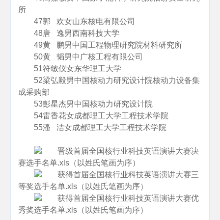
所
47
郭 欢
女
山东核电有限公司
48
唐 逸
男
西南科技大学
49
黄 鹏
男
中国工程物理研究院材料研究所
50
黄 韬
男
中广核工程有限公司
51
符敏仪
女
东华理工大学
52
梁弘毅
男
中国核动力研究设计院核动力设备集
成采购部
53
彭星杰
男
中国核动力研究设计院
54
雷香花
女
成都理工大学工程技术学院
55
潘 洁
女
成都理工大学工程技术学院
晋级首届全国核行业科技英语演讲大赛决
赛选手名单.xls
（以姓氏笔画为序）
获得首届全国核行业科技英语演讲大赛三
等奖选手名单.xls
（以姓氏笔画为序）
获得首届全国核行业科技英语演讲大赛优
秀奖选手名单.xls
（以姓氏笔画为序）