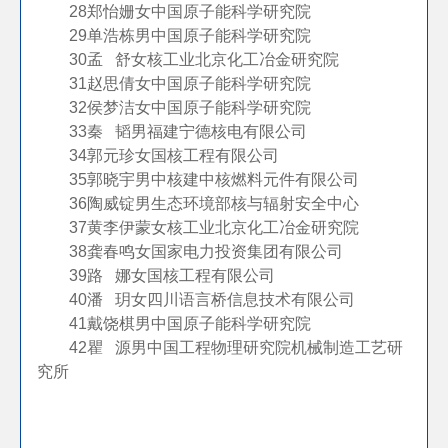
28
郑怡姗
女
中国原子能科学研究院
29
单浩栋
男
中国原子能科学研究院
30
孟 舒
女
核工业北京化工冶金研究院
31
赵思倩
女
中国原子能科学研究院
32
侯梦洁
女
中国原子能科学研究院
33
秦 韬
男
福建宁德核电有限公司
34
郭元珍
女
国核工程有限公司
35
郭晓宇
男
中核建中核燃料元件有限公司
36
陶威锭
男
生态环境部核与辐射安全中心
37
黄李伊蒙
女
核工业北京化工冶金研究院
38
龚春鸣
女
国家电力投资集团有限公司
39
路 娜
女
国核工程有限公司
40
潘 玥
女
四川语言桥信息技术有限公司
41
戴饶棋
男
中国原子能科学研究院
42
瞿 源
男
中国工程物理研究院机械制造工艺研
究所