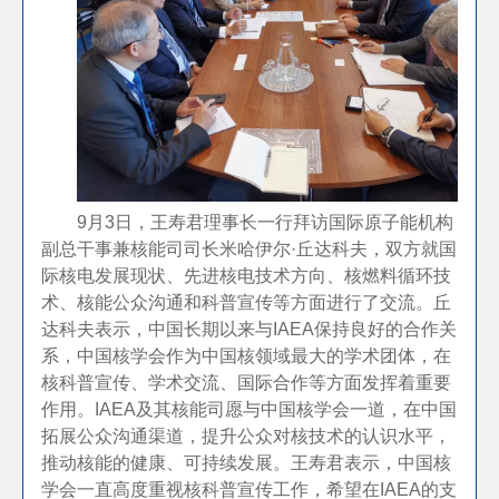
9月3日，王寿君理事长一行拜访国际原子能机构
副总干事兼核能司司长米哈伊尔·丘达科夫，双方就国
际核电发展现状、先进核电技术方向、核燃料循环技
术、核能公众沟通和科普宣传等方面进行了交流。丘
达科夫表示，中国长期以来与IAEA保持良好的合作关
系，中国核学会作为中国核领域最大的学术团体，在
核科普宣传、学术交流、国际合作等方面发挥着重要
作用。IAEA及其核能司愿与中国核学会一道，在中国
拓展公众沟通渠道，提升公众对核技术的认识水平，
推动核能的健康、可持续发展。王寿君表示，中国核
学会一直高度重视核科普宣传工作，希望在IAEA的支