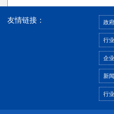
友情链接：