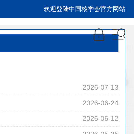
欢迎登陆中国核学会官方网站
2026-07-13
2026-06-24
2026-06-12