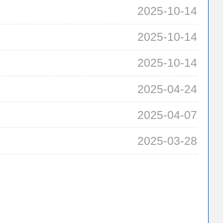
2025-10-14
2025-10-14
2025-10-14
2025-04-24
2025-04-07
2025-03-28