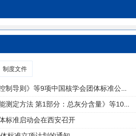
制度文件
制导则》等9项中国核学会团体标准公...
定方法 第1部分：总灰分含量》等10...
体标准启动会在西安召开
团体标准立项计划的通知